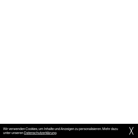
╳
Wir verwenden Cookies, um Inhalte und Anzeigen zu personalisieren. Mehr dazu
unter unseren
Datenschutzerklärung
.