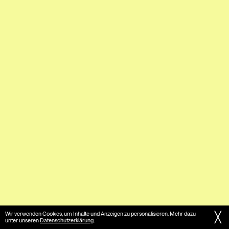
╳
Wir verwenden Cookies, um Inhalte und Anzeigen zu personalisieren. Mehr dazu
unter unseren
Datenschutzerklärung
.